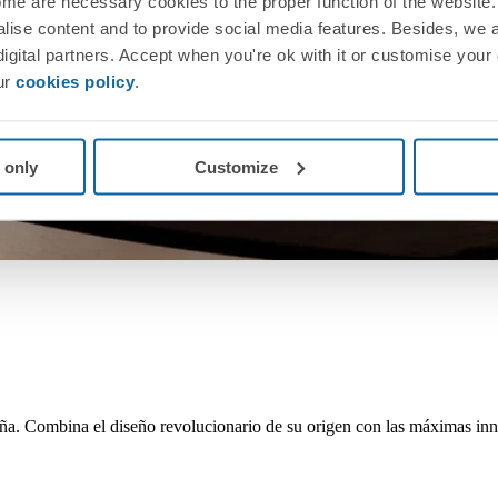
me are necessary cookies to the proper function of the website. 
nalise content and to provide social media features. Besides, we 
 digital partners. Accept when you're ok with it or customise your
ur
cookies policy
.
 only
Customize
aña. Combina el diseño revolucionario de su origen con las máximas inn